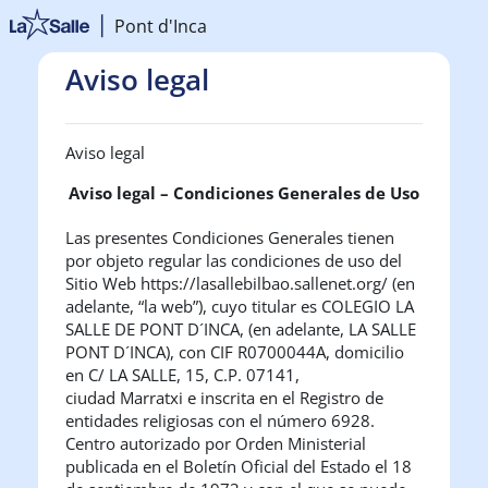
Salta al contenido principal
Pont d'Inca
Aviso legal
Aviso legal
Aviso legal – Condiciones Generales de Uso
Las presentes Condiciones Generales tienen
por objeto regular las condiciones de uso del
Sitio Web https://lasallebilbao.sallenet.org/ (en
adelante, “la web”), cuyo titular es
COLEGIO LA
SALLE DE PONT D´INCA
, (en adelante,
LA SALLE
PONT D´INCA
), con CIF R0700044A
, domicilio
en C/ LA SALLE, 15
, C.P. 07141
,
ciudad Marratxi
e inscrita en el Registro de
entidades religiosas con el número 6928
.
Centro autorizado por Orden Ministerial
publicada en el Boletín Oficial del Estado el 18