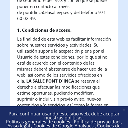
de septiembre de 1973 y con el que se puede
poner en contacto a través
de pontdinca@lasallevp.es
y del teléfono 971
60 02 49
.
1. Condiciones de acceso.
La finalidad de esta web es facilitar información
sobre nuestros servicios y actividades. Su
utilización supone la aceptación plena por el
Usuario de estas condiciones, por lo que si no
está de acuerdo con el contenido de las
mismas deberá abstenerse de hacer uso de la
web, así como de los servicios ofrecidos en
ella.
LA SALLE PONT D´INCA
se reserva el
derecho a efectuar las modificaciones que
estime oportunas, pudiendo modificar,
suprimir o incluir, sin previo aviso, nuevos
contenidos y/o servicios, así como la forma en
x
que éstos aparezcan presentados y localizados
Para continuar usando este sitio web, debe aceptar
y las condiciones de uso de la web.
nuestras políticas:
Políticas generales de cookies
Política de privacidad
El Usuario acepta que el acceso y uso de la web
Aviso legal
Cookies de Google Analytics
Cookies de