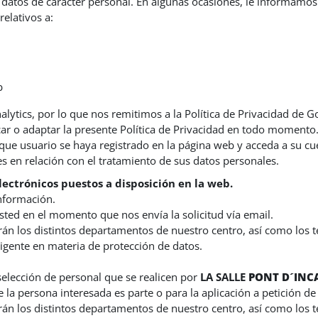
datos de carácter personal. En algunas ocasiones, le informamos
elativos a:
b
tics, por lo que nos remitimos a la Política de Privacidad de Goo
car o adaptar la presente Política de Privacidad en todo momento
ue usuario se haya registrado en la página web y acceda a su cuen
 en relación con el tratamiento de sus datos personales.
lectrónicos puestos a disposición en la web.
información.
sted en el momento que nos envía la solicitud vía email.
erán los distintos departamentos de nuestro centro, así como los
vigente en materia de protección de datos.
 selección de personal que se realicen por
LA SALLE
PONT D´INC
e la persona interesada es parte o para la aplicación a petición d
erán los distintos departamentos de nuestro centro, así como los