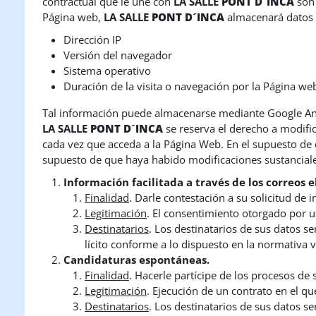
contractual que le une con
LA SALLE
PONT D´INCA
son 
Página web,
LA SALLE
PONT D´INCA
almacenará datos r
Dirección IP
Versión del navegador
Sistema operativo
Duración de la visita o navegación por la Página we
Tal información puede almacenarse mediante Google Analy
LA SALLE
PONT D´INCA
se reserva el derecho a modifi
cada vez que acceda a la Página Web. En el supuesto de q
supuesto de que haya habido modificaciones sustanciales
Información facilitada a través de los correos e
Finalidad
. Darle contestación a su solicitud de 
Legitimación
. El consentimiento otorgado por u
Destinatarios
. Los destinatarios de sus datos s
lícito conforme a lo dispuesto en la normativa 
Candidaturas espontáneas.
Finalidad
. Hacerle partícipe de los procesos de
Legitimación
. Ejecución de un contrato en el qu
Destinatarios
. Los destinatarios de sus datos s