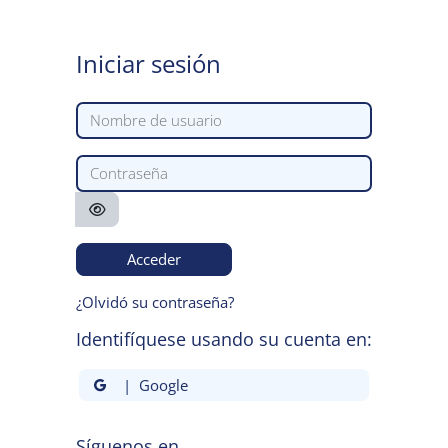
Salta al contenido principal
Iniciar sesión
Nombre de usuario
Contraseña
Acceder
¿Olvidó su contraseña?
Identifíquese usando su cuenta en:
| Google
Síguenos en