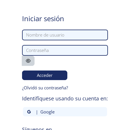
Salta al contenido principal
Iniciar sesión
Nombre de usuario
Contraseña
Acceder
¿Olvidó su contraseña?
Identifíquese usando su cuenta en:
| Google
Síguenos en